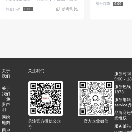
综合口碑
0.00
参考对比
综合口碑
0.00
关于
关注我们
服务时间
我们
9:00 - 18
服务热线：4
关于
1873
我们
免
服务邮箱
责声
service
明
品牌商违
网站
光维权
关注官方微信公众
官方企业微信
地图
服务邮箱
号
用户
complai