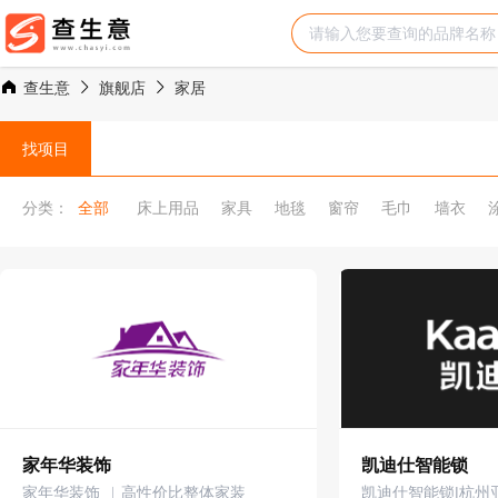
查生意
旗舰店
家居
找项目
分类：
全部
床上用品
家具
地毯
窗帘
毛巾
墙衣
家年华装饰
凯迪仕智能锁
家年华装饰 ︳高性价比整体家装