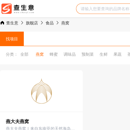
查生意
旗舰店
食品
燕窝
找项目
分类：
全部
燕窝
蜂蜜
调味品
预制菜
生鲜
果蔬
燕大夫燕窝
燕大夫燕窝 | 来自东南亚的天然海岛燕窝