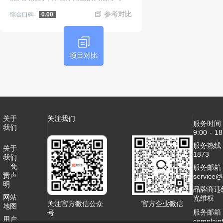
参考对比
综合口碑
0.00
项目对比
关于
关注我们
服务时间
我们
9:00 - 18
服务热线：4
关于
1873
我们
免
服务邮箱
责声
service
明
品牌商违
网站
光维权
关注官方微信公众
官方企业微信
地图
服务邮箱
号
用户
complai