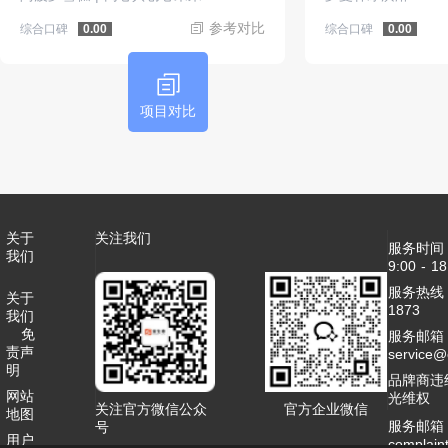
参考对比
综合口碑
综合口碑
0.00
0.00
项目对比
关于
关注我们
服务时间
我们
9:00 - 18
服务热线：4
关于
1873
我们
免
服务邮箱
责声
service
明
品牌商违
网站
光维权
关注官方微信公众
官方企业微信
地图
服务邮箱
号
用户
complai