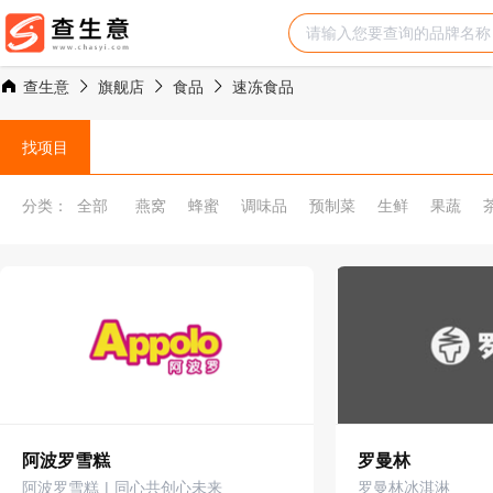
查生意
旗舰店
食品
速冻食品
找项目
分类：
全部
燕窝
蜂蜜
调味品
预制菜
生鲜
果蔬
阿波罗雪糕
罗曼林
阿波罗雪糕 | 同心共创心未来
罗曼林冰淇淋