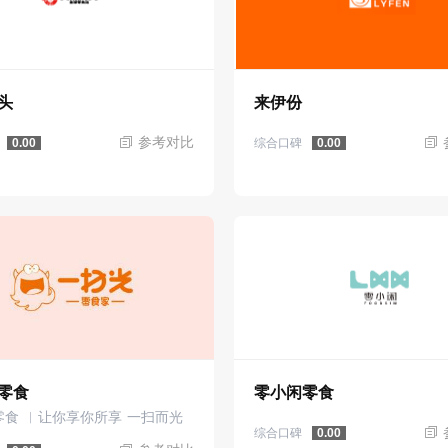
头
来伊份
参考对比
综合口碑
0.00
0.00
零食
零小闲零食
零食 ︳让你享你所享 一扫而光
综合口碑
0.00