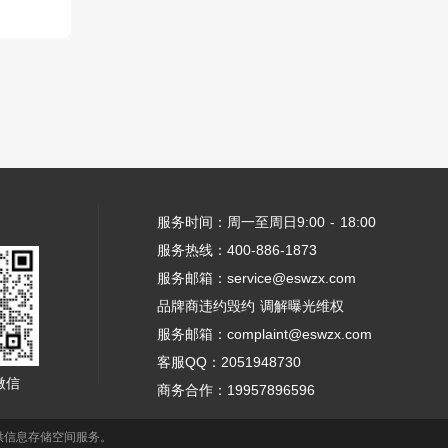
服务时间：周一至周日9:00 - 18:00
服务热线：400-886-1873
服务邮箱：service@eswzx.com
品牌商违约毁约 调解曝光维权
服务邮箱：complaint@eswzx.com
客服QQ：2051948730
微信
商务合作：19957896596
供信息存储空间服务。