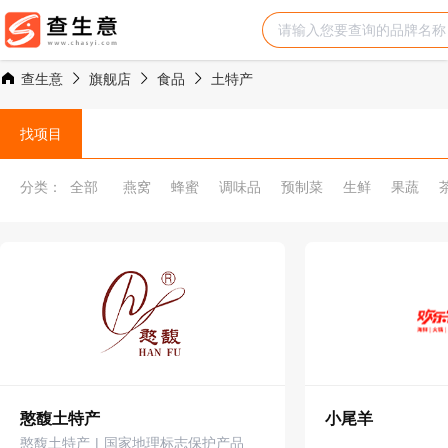
查生意
旗舰店
食品
土特产
找项目
分类：
全部
燕窝
蜂蜜
调味品
预制菜
生鲜
果蔬
憨馥土特产
小尾羊
憨馥土特产 | 国家地理标志保护产品