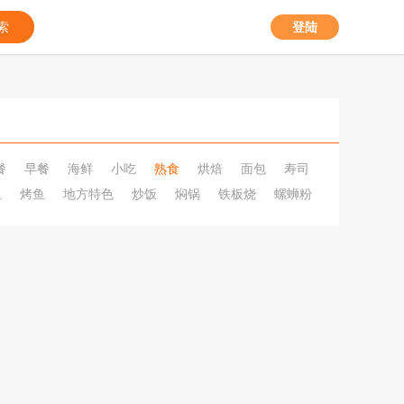
索
登陆
餐
早餐
海鲜
小吃
熟食
烘焙
面包
寿司
鱼
烤鱼
地方特色
炒饭
焖锅
铁板烧
螺蛳粉