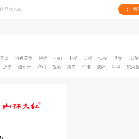
搜
麻辣烫
特色美食
烧烤
小面
中餐
西餐
快餐
轻食
自助
汉堡
酸辣粉
炸鸡
冒菜
烤肉
牛排
披萨
串串
酸菜
红