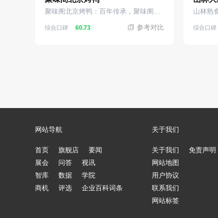
聚味阁北京烤鸭：百年传承，聚味阁烤鸭
山林熟食
参考对比
综合口碑
综合口碑
60.73
网站导航
关于我们
首页
旗舰店
要闻
关于我们
免责声明
展会
问答
视讯
网站地图
智库
数据
学院
用户协议
商机
评选
企业百科词条
联系我们
网站标签