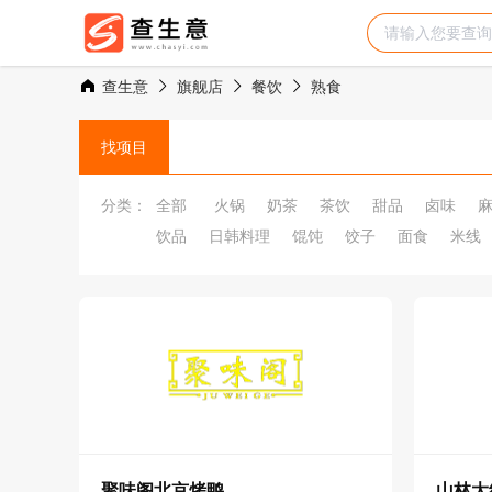
查生意
旗舰店
餐饮
熟食
找项目
分类：
全部
火锅
奶茶
茶饮
甜品
卤味
饮品
日韩料理
馄饨
饺子
面食
米线
聚味阁北京烤鸭
山林大